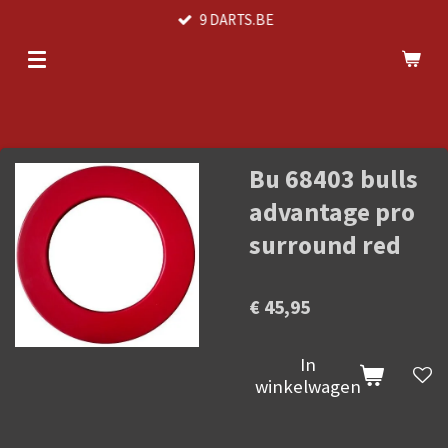
9 DARTS.BE
Ga
direct
naar
de
hoofdinhoud
Bu 68403 bulls
advantage pro
surround red
€ 45,95
In
winkelwagen