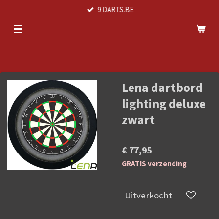
9 DARTS.BE
Ga
direct
naar
de
hoofdinhoud
Lena dartbord
lighting deluxe
zwart
€ 77,95
GRATIS verzending
Uitverkocht