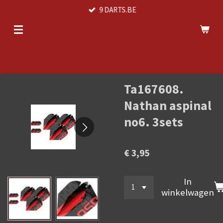
9 DARTS.BE
Ga
direct
naar
de
hoofdinhoud
Ta167608.
Nathan aspinal
no6. 3sets
€ 3,95
In
winkelwagen