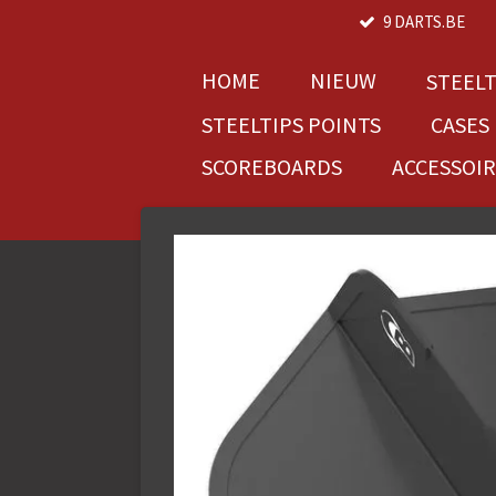
9 DARTS.BE
Ga
direct
naar
HOME
NIEUW
STEEL
de
STEELTIPS POINTS
CASES
hoofdinhoud
SCOREBOARDS
ACCESSOI