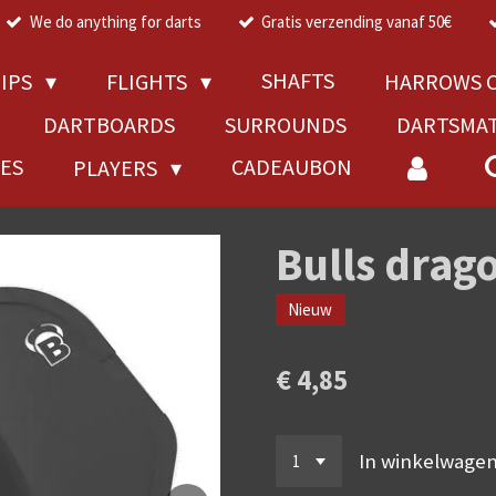
We do anything for darts
Gratis verzending vanaf 50€
SHAFTS
TIPS
FLIGHTS
HARROWS C
DARTBOARDS
SURROUNDS
DARTSMA
RES
CADEAUBON
PLAYERS
Bulls drago
Nieuw
€ 4,85
In winkelwage