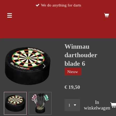
We do anything for darts
Ga
direct
naar
de
hoofdinhoud
Winmau
darthouder
blade 6
Nieuw
€ 19,50
In
winkelwagen