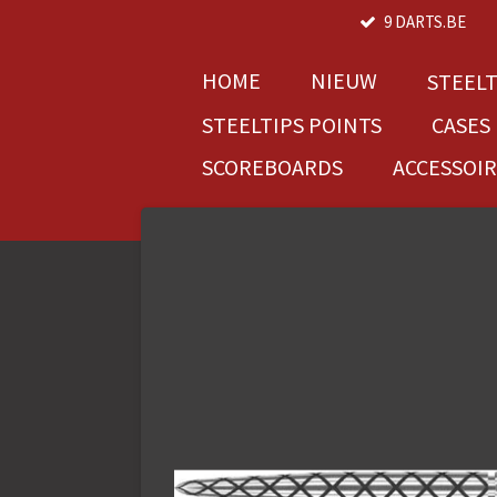
9 DARTS.BE
Ga
direct
naar
HOME
NIEUW
STEEL
de
STEELTIPS POINTS
CASES
hoofdinhoud
SCOREBOARDS
ACCESSOI