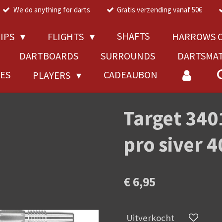
We do anything for darts
Gratis verzending vanaf 50€
SHAFTS
TIPS
FLIGHTS
HARROWS C
DARTBOARDS
SURROUNDS
DARTSMA
RES
CADEAUBON
PLAYERS
Target 34
pro siver
€ 6,95
Uitverkocht