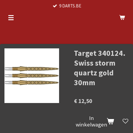
9 DARTS.BE
Ga
direct
naar
de
hoofdinhoud
Target 340124.
Swiss storm
quartz gold
30mm
€ 12,50
In
winkelwagen