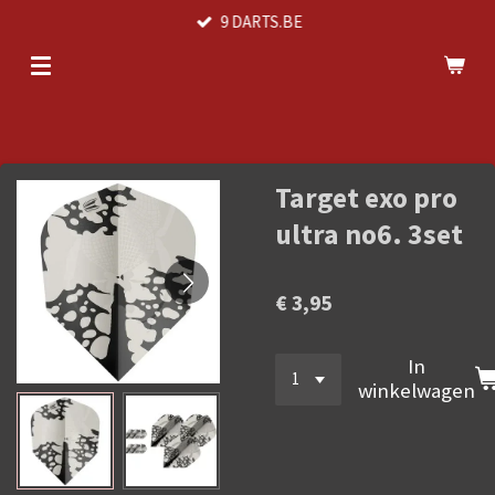
9 DARTS.BE
Ga
direct
naar
de
hoofdinhoud
Target exo pro
ultra no6. 3set
€ 3,95
In
winkelwagen