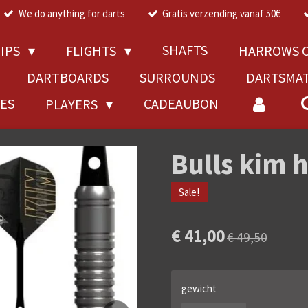
We do anything for darts
Gratis verzending vanaf 50€
SHAFTS
TIPS
FLIGHTS
HARROWS C
DARTBOARDS
SURROUNDS
DARTSMA
RES
CADEAUBON
PLAYERS
Bulls kim 
Sale!
€ 41,00
€ 49,50
gewicht