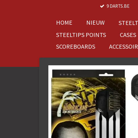
9 DARTS.BE
Ga
direct
naar
HOME
NIEUW
STEEL
de
STEELTIPS POINTS
CASES
hoofdinhoud
SCOREBOARDS
ACCESSOI