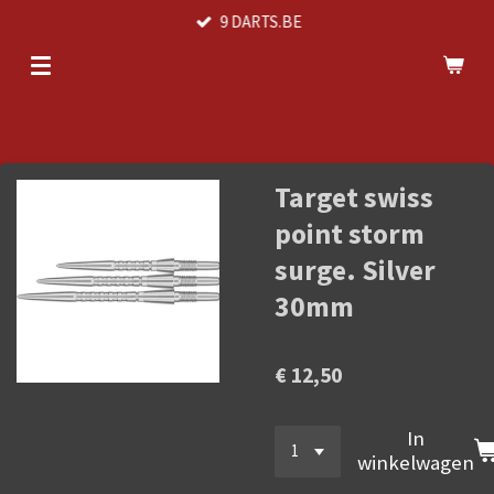
9 DARTS.BE
Ga
direct
naar
de
hoofdinhoud
Target swiss
point storm
surge. Silver
30mm
€ 12,50
In
winkelwagen