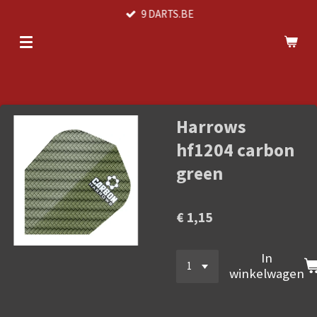
9 DARTS.BE
Ga
direct
naar
de
hoofdinhoud
Harrows
hf1204 carbon
green
€ 1,15
In
winkelwagen