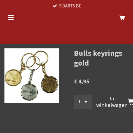
9 DARTS.BE
Ga
direct
naar
de
hoofdinhoud
Bulls keyrings
gold
€ 4,95
In
winkelwagen