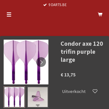
9 DARTS.BE
Ga
direct
naar
de
hoofdinhoud
Condor axe 120
trifin purple
large
€ 13,75
Uitverkocht