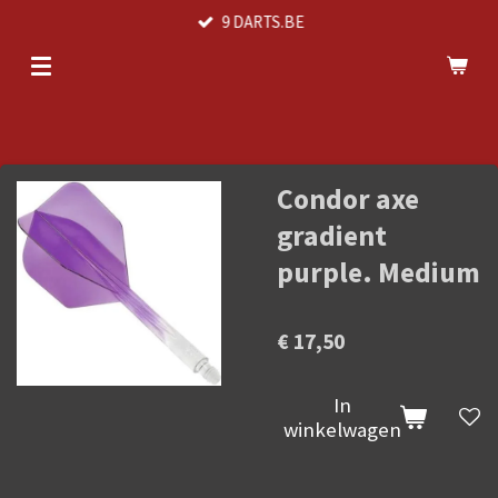
9 DARTS.BE
Ga
direct
naar
de
hoofdinhoud
Condor axe
gradient
purple. Medium
€ 17,50
In
winkelwagen