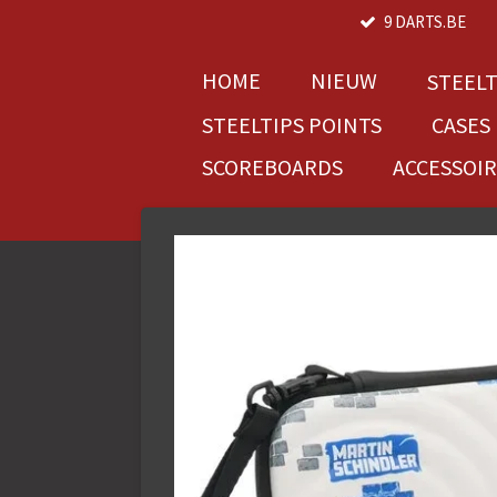
9 DARTS.BE
Ga
direct
naar
HOME
NIEUW
STEEL
de
STEELTIPS POINTS
CASES
hoofdinhoud
SCOREBOARDS
ACCESSOI