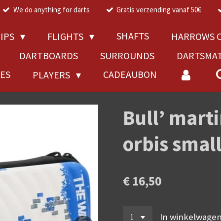
We do anything for darts
Gratis verzending vanaf 50€
SHAFTS
TIPS
FLIGHTS
HARROWS C
DARTBOARDS
SURROUNDS
DARTSMA
RES
CADEAUBON
PLAYERS
Bull’ marti
orbis smal
€ 16,50
In winkelwage