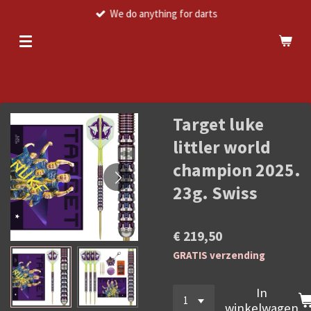
We do anything for darts
Ga
direct
naar
de
hoofdinhoud
Target luke
littler world
champion 2025.
23g. Swiss
€ 219,50
GRATIS verzending
In
winkelwagen