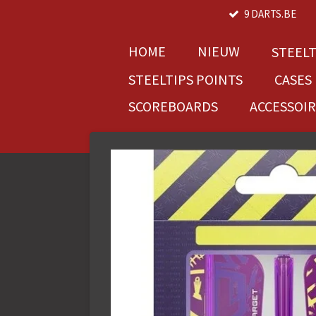
9 DARTS.BE
Ga
direct
naar
HOME
NIEUW
STEEL
de
STEELTIPS POINTS
CASES
hoofdinhoud
SCOREBOARDS
ACCESSOI