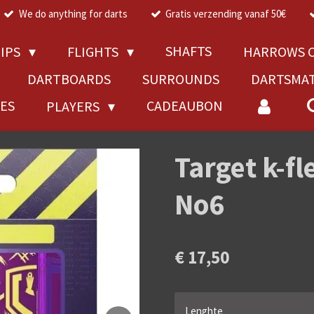
We do anything for darts
Gratis verzending vanaf 50€
SHAFTS
TIPS
FLIGHTS
HARROWS C
DARTBOARDS
SURROUNDS
DARTSMA
RES
CADEAUBON
PLAYERS
Target k-fle
No6
€ 17,50
Lenghte