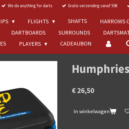
We do anything for darts
Gratis verzending vanaf 50€
SHAFTS
TIPS
FLIGHTS
HARROWS C
DARTBOARDS
SURROUNDS
DARTSMA
RES
CADEAUBON
PLAYERS
Humphries 
€ 26,50
In winkelwagen