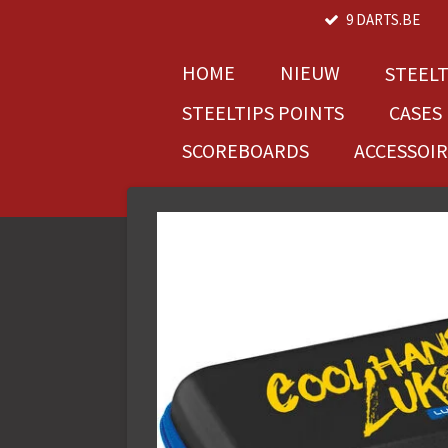
9 DARTS.BE
Ga
direct
naar
HOME
NIEUW
STEEL
de
STEELTIPS POINTS
CASES
hoofdinhoud
SCOREBOARDS
ACCESSOI