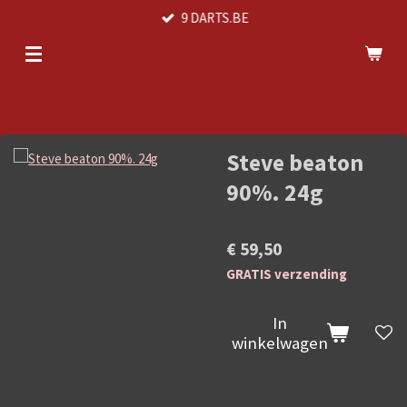
9 DARTS.BE
Ga
direct
naar
de
hoofdinhoud
Steve beaton
90%. 24g
€ 59,50
GRATIS verzending
In
winkelwagen