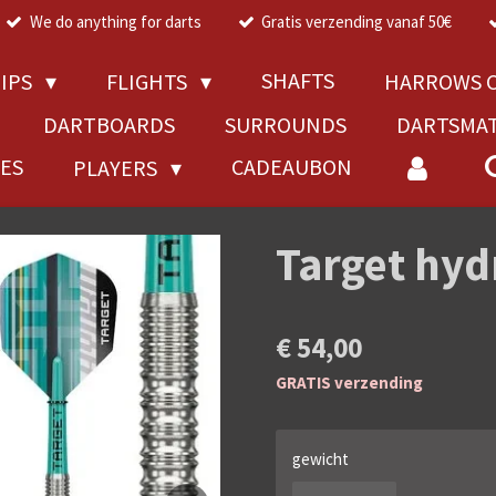
We do anything for darts
Gratis verzending vanaf 50€
SHAFTS
TIPS
FLIGHTS
HARROWS C
DARTBOARDS
SURROUNDS
DARTSMA
RES
CADEAUBON
PLAYERS
Target hyd
€ 54,00
GRATIS verzending
gewicht