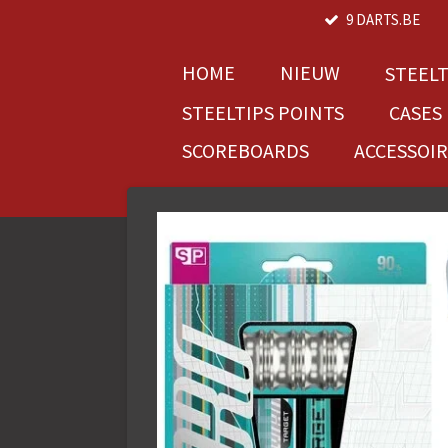
9 DARTS.BE
Ga
direct
naar
HOME
NIEUW
STEEL
de
STEELTIPS POINTS
CASES
hoofdinhoud
SCOREBOARDS
ACCESSOI