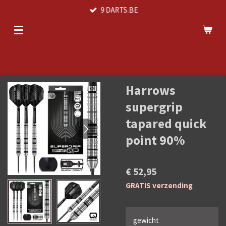
9 DARTS.BE
Ga
direct
naar
de
hoofdinhoud
Harrows
supergrip
tapared quick
point 90%
€ 52,95
GRATIS verzending
gewicht