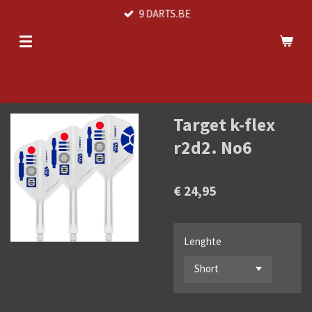
9 DARTS.BE
Ga
direct
naar
de
hoofdinhoud
Target k-flex
r2d2. No6
€ 24,95
Lenghte