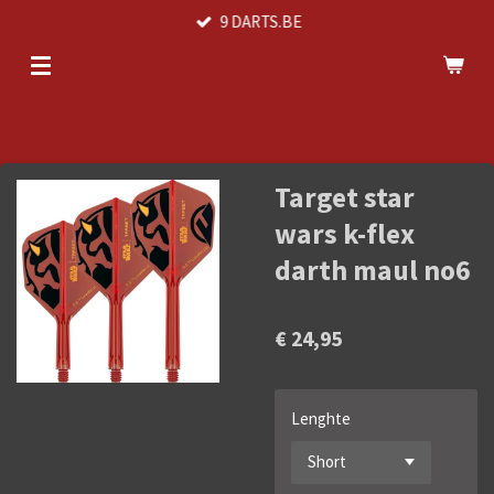
9 DARTS.BE
Ga
direct
naar
de
hoofdinhoud
Target star
wars k-flex
darth maul no6
€ 24,95
Lenghte