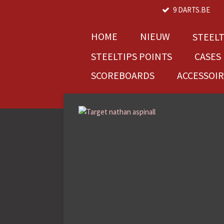
9 DARTS.BE
Ga
direct
naar
HOME
NIEUW
STEEL
de
STEELTIPS POINTS
CASES
hoofdinhoud
SCOREBOARDS
ACCESSOI