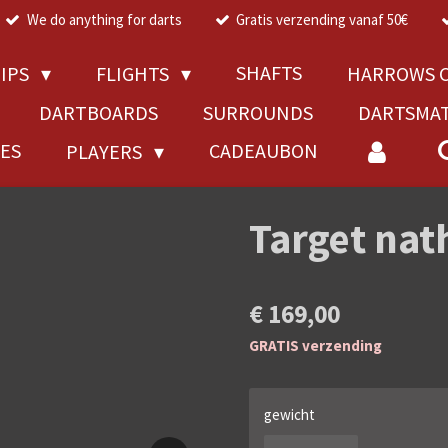
We do anything for darts
Gratis verzending vanaf 50€
SHAFTS
TIPS
FLIGHTS
HARROWS C
DARTBOARDS
SURROUNDS
DARTSMA
RES
CADEAUBON
PLAYERS
Target nat
€ 169,00
GRATIS verzending
gewicht