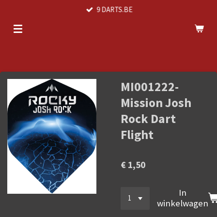
9 DARTS.BE
Ga
direct
naar
de
hoofdinhoud
MI001222-
Mission Josh
Rock Dart
Flight
€ 1,50
In
winkelwagen