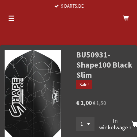
9 DARTS.BE
Ga
direct
naar
de
hoofdinhoud
BU50931-
Shape100 Black
Slim
Sale!
€ 1,00
€ 1,50
In
winkelwagen