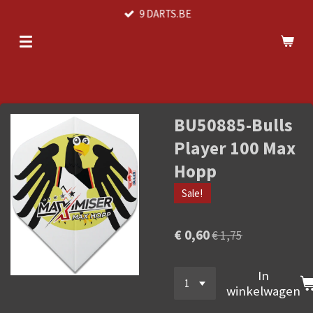
9 DARTS.BE
Ga
direct
naar
de
hoofdinhoud
BU50885-Bulls
Player 100 Max
Hopp
Sale!
€ 0,60
€ 1,75
In
winkelwagen