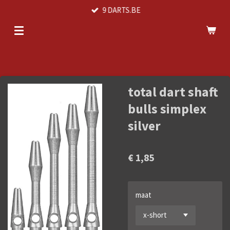
9 DARTS.BE
Ga
direct
naar
de
hoofdinhoud
total dart shaft
bulls simplex
silver
€ 1,85
maat