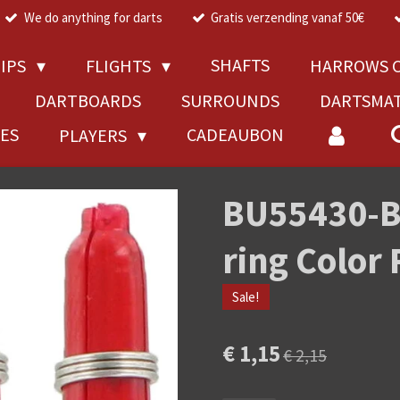
We do anything for darts
Gratis verzending vanaf 50€
SHAFTS
TIPS
FLIGHTS
HARROWS C
DARTBOARDS
SURROUNDS
DARTSMA
RES
CADEAUBON
PLAYERS
BU55430-Bu
ring Color
Sale!
€ 1,15
€ 2,15