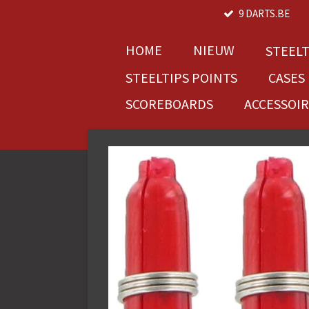
9 DARTS.BE
Ga
direct
naar
HOME
NIEUW
STEEL
de
STEELTIPS POINTS
CASES
hoofdinhoud
SCOREBOARDS
ACCESSOI