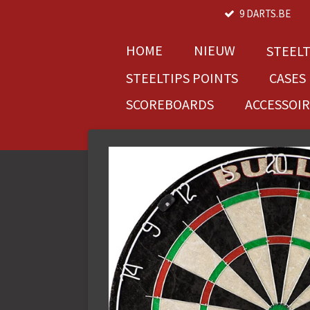
9 DARTS.BE
Ga
direct
naar
HOME
NIEUW
STEEL
de
STEELTIPS POINTS
CASES
hoofdinhoud
SCOREBOARDS
ACCESSOI