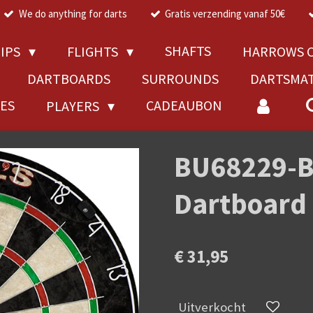
We do anything for darts
Gratis verzending vanaf 50€
SHAFTS
TIPS
FLIGHTS
HARROWS C
DARTBOARDS
SURROUNDS
DARTSMA
RES
CADEAUBON
PLAYERS
BU68229-Bu
Dartboard
€ 31,95
Uitverkocht