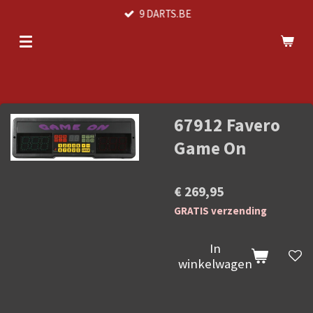
9 DARTS.BE
Ga
direct
naar
de
hoofdinhoud
67912 Favero
Game On
€ 269,95
GRATIS verzending
In
winkelwagen