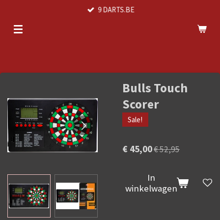
9 DARTS.BE
Ga
direct
naar
de
hoofdinhoud
Bulls Touch
Scorer
Sale!
€ 45,00
€ 52,95
In
winkelwagen