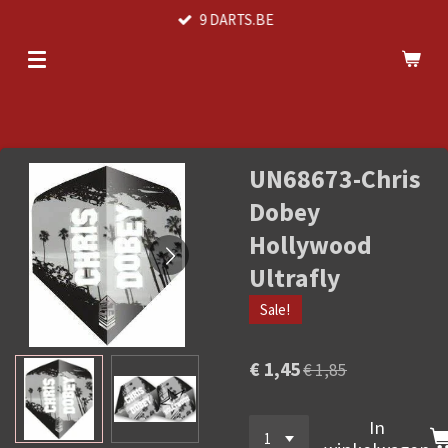
9 DARTS.BE
Ga
direct
naar
de
hoofdinhoud
UN68673-Chris
Dobey
Hollywood
Ultrafly
Sale!
€ 1,45
€ 1,85
In