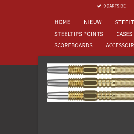
9 DARTS.BE
Ga
direct
naar
HOME
NIEUW
STEEL
de
STEELTIPS POINTS
CASES
hoofdinhoud
SCOREBOARDS
ACCESSOI