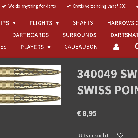
We do anything for darts
Gratis verzending vanaf 50€
SHAFTS
TIPS
FLIGHTS
HARROWS C
DARTBOARDS
SURROUNDS
DARTSMA
RES
CADEAUBON
PLAYERS
340049 SW
SWISS POI
€ 8,95
Uitverkocht