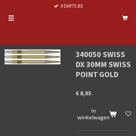
9 DARTS.BE
Ga
direct
naar
de
hoofdinhoud
340050 SWISS
DX 30MM SWISS
POINT GOLD
€ 8,95
In
winkelwagen