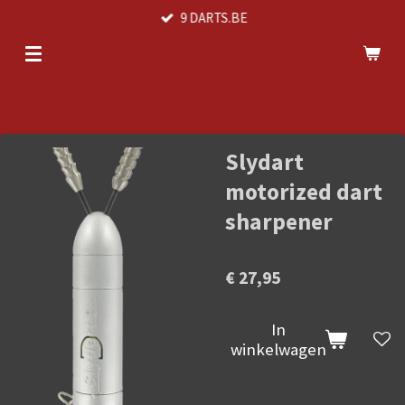
9 DARTS.BE
Ga
direct
naar
de
hoofdinhoud
Slydart
motorized dart
sharpener
€ 27,95
In
winkelwagen