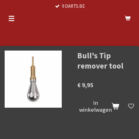
9 DARTS.BE
Ga
direct
naar
de
hoofdinhoud
Bull's Tip
remover tool
€ 9,95
In
winkelwagen