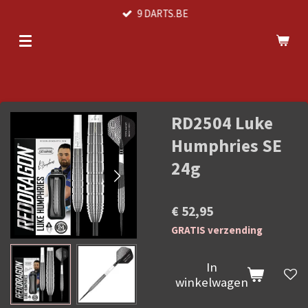
9 DARTS.BE
Ga
direct
naar
de
hoofdinhoud
RD2504 Luke
Humphries SE
24g
€ 52,95
GRATIS verzending
In
winkelwagen