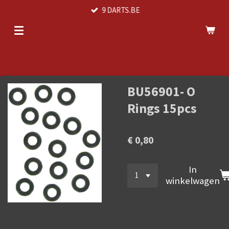
9 DARTS.BE
Ga
direct
naar
de
hoofdinhoud
BU56901- O
Rings 15pcs
€ 0,80
In
winkelwagen