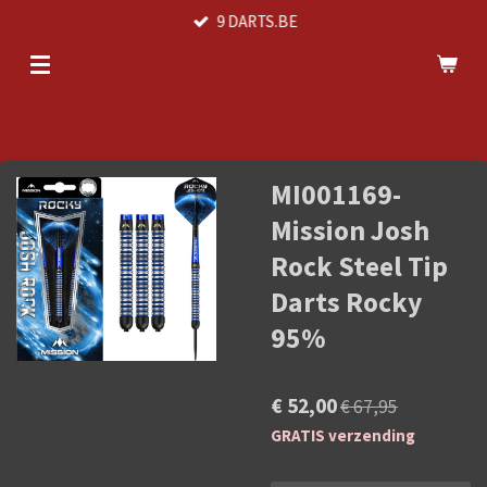
9 DARTS.BE
Ga
direct
naar
de
hoofdinhoud
MI001169-
Mission Josh
Rock Steel Tip
Darts Rocky
95%
€ 52,00
€ 67,95
GRATIS verzending