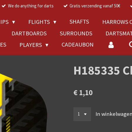
We do anything for darts
Gratis verzending vanaf 50€
SHAFTS
TIPS
FLIGHTS
HARROWS C
DARTBOARDS
SURROUNDS
DARTSMA
RES
CADEAUBON
PLAYERS
H185335 Ch
€ 1,10
In winkelwage