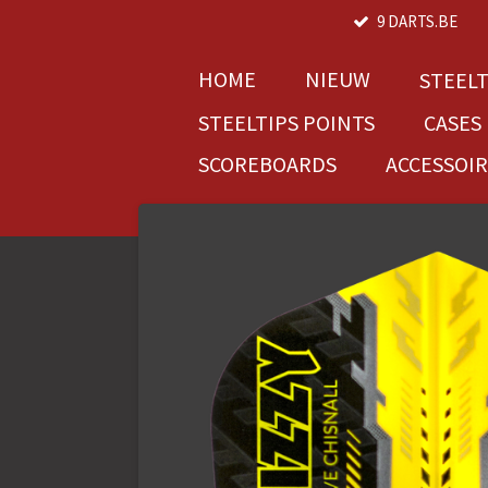
9 DARTS.BE
Ga
direct
naar
HOME
NIEUW
STEEL
de
STEELTIPS POINTS
CASES
hoofdinhoud
SCOREBOARDS
ACCESSOI