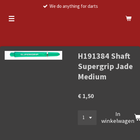
We do anything for darts
Ga
direct
naar
de
hoofdinhoud
H191384 Shaft
Supergrip Jade
Medium
€ 1,50
In
winkelwagen