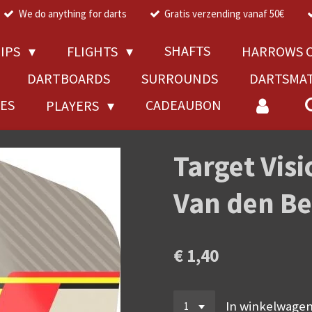
We do anything for darts
Gratis verzending vanaf 50€
SHAFTS
TIPS
FLIGHTS
HARROWS C
DARTBOARDS
SURROUNDS
DARTSMA
RES
CADEAUBON
PLAYERS
Target Visi
Van den Be
€ 1,40
In winkelwage