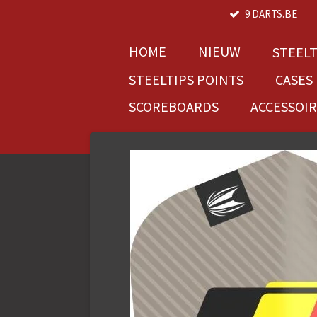
9 DARTS.BE
Ga
direct
naar
HOME
NIEUW
STEEL
de
STEELTIPS POINTS
CASES
hoofdinhoud
SCOREBOARDS
ACCESSOI