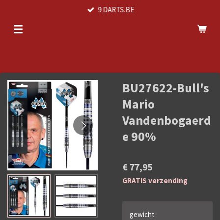
9 DARTS.BE
Ga
direct
naar
de
hoofdinhoud
BU27622-Bull's
Mario
Vandenbogaerd
e 90%
€ 77,95
GRATIS verzending
gewicht